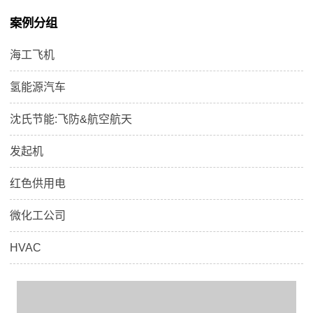
热器正式量产。
案例分组
海工飞机
氢能源汽车
沈氏节能:飞防&航空航天
发起机
红色供用电
微化工公司
HVAC