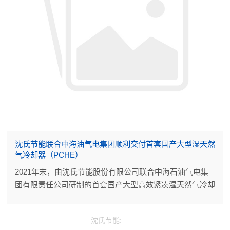
沈氏节能联合中海油气电集团顺利交付首套国产大型湿天然
气冷却器（PCHE）
2021年末，由沈氏节能股份有限公司联合中海石油气电集
团有限责任公司研制的首套国产大型高效紧凑湿天然气冷却
器（PCHE）经CCS船级社检验认证合格后正式交付，搭载
在中海油（中国）东海西湖石油天然气作业公司的某气田
沈氏节能:
CEPA平台。标志着杭州沈氏在海工领域的大型印刷板式换