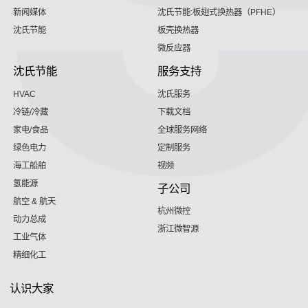
新闻媒体
沈氏节能:板翅式换热器（PFHE）
沈氏节能
板壳换热器
微反应器
沈氏节能
服务支持
HVAC
沈氏服务
冷链/冷藏
下载文档
家电/食品
全球服务网络
绿色电力
定制服务
海工船舶
视频
氢能源
子公司
航空 & 航天
杭州微控
动力总成
浙江微智源
工业气体
精细化工
认识大家