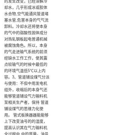
的发生改变，已经溶解冷
却水，几乎形成冰或胶体
水合物,空气能通风管道堵
塞水管,危害本身的气气流
卸料。冷却水还将使本身
的气中的弱酸性固体成分
对热轧钢板起电普通机械
被腐蚀角色。所以，本身
的气走进输气系统的前须
经缺水工作工作，使其露
点较输气的时候中最低的
的环境气温低5℃以上内
容。3、管道铺设煤气分派
与使用：不但中用发电机
组外，收缩后的本身气还
能够管道铺设气力输料机
至相关生产者，保持 管道
铺设煤气的思维力化使
用。 管式板换器器能能够
上下改变油号的的湿度，
提高认识其在气力输料机
全过程中 中的質量。油号