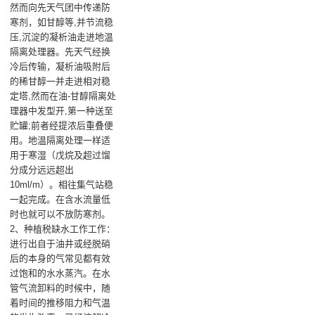
然而向先天气团中传递防
寒剂，如甘醇等,并节流稳
压,沉淀的凝析油走进地温
隔离处理器。先天气经换
冷后传输，凝析油吸附后
的稀甘醇一并走进相对稳
定塔,然而在油-甘醇隔离处
理器中发型开,第一种送至
贮罐;前者经提浓后重叠便
用。地温隔离处理一样适
用于寒湿（戊烷及超过馏
分成分远远超出
10ml/m）。相往集气站稳
一起完成。在含水流量低
时也就可以不放防寒剂。
2、种植税缺水工作工作：
进行出自于油井或经脱硝
后的本身的气常见都有效
过饱和的水水蒸汽。在水
管气流卸料的时候中，随
着时间的推移阻力和气温