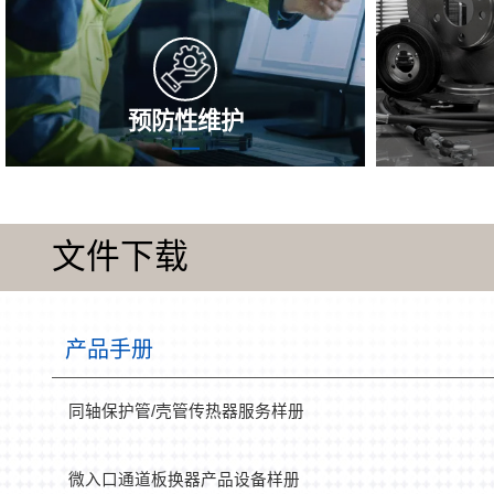
预防性维护
经过整存整取的避免性服务器维护，能够
在运营工作
及早挖掘并彻底解决存在的毛病，延长了
性会沉积析
板式热交换器器的选用生命，要自始至终
发热表达效
文件下载
保持性能参数的安稳，增长一级能效，提
级，转而印
高报警高风险，保证 板式热交换器器要
氏现代科技
自始至终在较好的情形。
环境，为您
稳
产品手册
同轴保护管/壳管传热器服务样册
微入口通道板换器产品设备样册