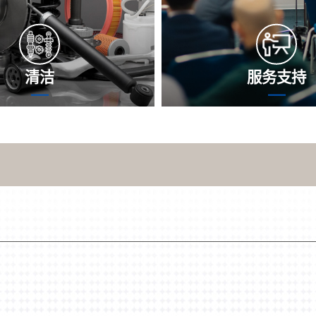
清洁
服务支持
中，传热器内部管理渠道可能
沈氏节能发展专门售后服务
出物、水垢污垢等悬浮物，诱
时随时待命，短时间内明确
果下跌，印象产品性和能耗等
題位于，并提供数据最合适
象加工效果和产品质保期。沈
不仅是缓解现今的问題，我
将表明产品和现实环境的APP
望完成专门售后服务的关心
介绍传热器净化的方法，保持
隐患。
定产品稳定运营方式。