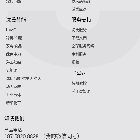
沈氏节能
板壳换热器
微反应器
沈氏节能
服务支持
HVAC
沈氏服务
冷链/冷藏
下载文档
家电/食品
全球服务网络
绿色电力
定制服务
海工船舶
视频
氢能源
子公司
沈氏节能:航空 & 航天
杭州微控
动力总成
浙江微智源
工业气体
精细化工
知晓他们
产品电话
187 5820 8828 （我的微信同号）