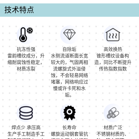
技术特点
抗冻性强
自除垢
高效换热
雷韵槽纹成分，升
水侧流道断面长宽
锥形槽纹设备构
缩耐腐蚀性稳定，
较大的，气固两相
造，同比不断提升
材质冻裂
流螺旋式外溢侵
传热指数指数
蚀，不会轻易网络
堵塞，网络响应过
慢或许卡死和水
垢。
焊点少 承压高
长寿命
材质广泛
生产手工制造手工
螺旋运动钢套管抗
不锈钢材质的、