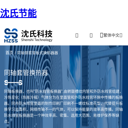
沈氏节能
繁体中文
首页
/ 同轴钢套管板式换热器器
同轴套管换热器
同轴板换器，也叫"防水线管板换器",由转鼓槽纹内管和外防水线管组建，
冷热变化（热胀冷缩）气体分为在里面管和外防水线管环隙中传播的板换
器。同舟防水线管里面的制作印刷厂印刷不一螺纹标准花型，代替提升板
换学习总面积，网络传输不一的气体，可以保持能量的效率高传播。同轴
防水线管板换器是一个种效率高、密集、选用大范围、易维护保养等缺
点。