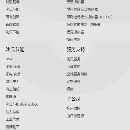
制造基地
壳管换热器
沈氏节能
塑料壳盘管式换热器
研发创新
印刷电路板式换热器（PCHE）
新闻媒体
板翅式换热器（PFHE）
沈氏节能
板壳换热器
微反应器
沈氏节能
服务支持
HVAC
沈氏服务
冷链/冷藏
下载文档
家电/食品
全球服务网络
绿色电力
定制服务
海工船舶
视频
氢能源
子公司
沈氏节能:航空 & 航天
杭州微控
动力总成
浙江微智源
工业气体
精细化工