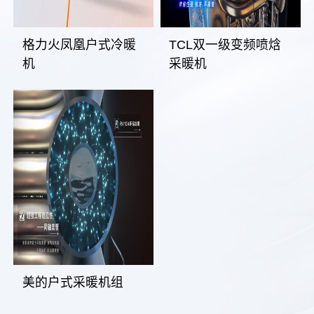
格力火凤凰户式冷暖
TCL双一级变频喷焓
机
采暖机
美的户式采暖机组