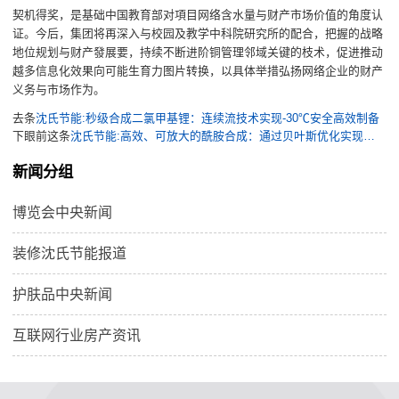
契机得奖，是基础中国教育部对項目网络含水量与财产市场价值的角度认
证。今后，集团将再深入与校园及教学中科院研究所的配合，把握的战略
地位规划与财产發展要，持续不断进阶铜管理邻域关键的枝术，促进推动
越多信息化效果向可能生育力图片转换，以具体举措弘扬网络企业的财产
义务与市场作为。
去条
沈氏节能:秒级合成二氯甲基锂：连续流技术实现-30℃安全高效制备
下眼前这条
沈氏节能:高效、可放大的酰胺合成：通过贝叶斯优化实现连续流中甲酯的直接氨解
新闻分组
博览会中央新闻
装修沈氏节能报道
护肤品中央新闻
互联网行业房产资讯