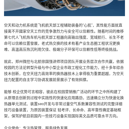
空天和动力机系统是飞机航天部工程辅助装备的“心肌”，其性能方面就直
接离不开國家空天工作的竞争激烈力与安全可以信赖性。随着时间的推移
第七代人飞机热车机与航天部工程器向高输出强度、宽域航行、长生不老
命可以信赖位置發展，老式热交换的技术有着产业生态圈工程状况更换
难、高温高压热沉利用欠佳、极端分子环保可以信赖性低等终极挑战。
就此，郑州微控与北航徐国强讲师项目团队开展业务层次合作共赢，依据
校园的方法论转型升级与中小型企业市政工程化工作能力，经十多年综合
技木创新，在空天扭力高效率的换热器技木上拿得极为重要超越，为空天
扭力配置的自主学习协调发展前景展示了有效斜撑。
能够 校企优势可言相容，彼此在校园营销推广活动的环节之中所构建了
从原理去创新到过程中实践性的快速化应用路劲，迅速确立分为快速化换
热器单元测试、装置seo开发与非常过量空气系数兼容性测试的完整详细
技巧设备装置，为原因装置保证 轻考评、长命命、高牢靠性确定基础框
架，保驾护航目前国内一些技巧设备实现国际英文品质可靠水平方向。
企业使命：专注热管理，服务绿色发展